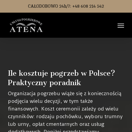
Skip
CAŁODOBOWO 24h/7: +48 608 214 542
to
main
Men
content
Ile kosztuje pogrzeb w Polsce?
Praktyczny poradnik
Organizacja pogrzebu wiąże się z koniecznością
podjęcia wielu decyzji, w tym także
finansowych. Koszt ceremonii zależy od wielu
czynników: rodzaju pochówku, wyboru trumny
lub urny, opłat cmentarnych oraz usług
dodatkowych. Poniżej przedstawiamy