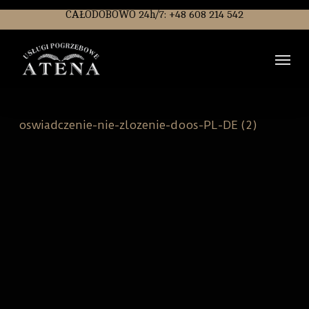
Skip
CAŁODOBOWO 24h/7: +48 608 214 542
to
main
Men
content
oswiadczenie-nie-zlozenie-doos-PL-DE (2)