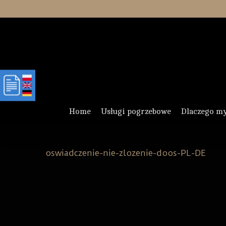
Skip
to
main
content
Home
Usługi pogrzebowe
Dlaczego m
oswiadczenie-nie-zlozenie-doos-PL-DE