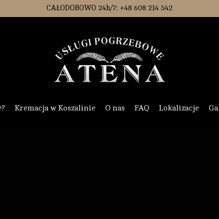
CAŁODOBOWO 24h/7: +48 608 214 542
y?
Kremacja w Koszalinie
O nas
FAQ
Lokalizacje
Ga