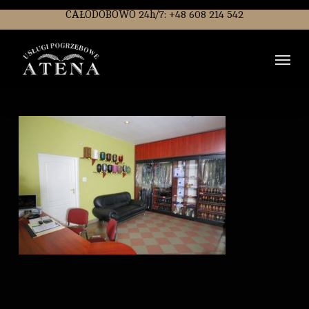
Skip
CAŁODOBOWO 24h/7: +48 608 214 542
to
main
Men
content