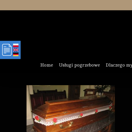
Skip
to
main
content
Home
Usługi pogrzebowe
Dlaczego m