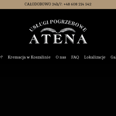
CAŁODOBOWO 24h/7: +48 608 214 542
y?
Kremacja w Koszalinie
O nas
FAQ
Lokalizacje
Ga