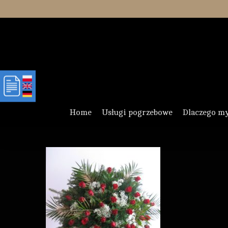
Skip
to
main
content
Home
Usługi pogrzebowe
Dlaczego m