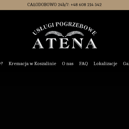
CAŁODOBOWO 24h/7: +48 608 214 542
y?
Kremacja w Koszalinie
O nas
FAQ
Lokalizacje
Ga