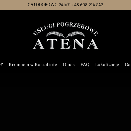
CAŁODOBOWO 24h/7: +48 608 214 542
y?
Kremacja w Koszalinie
O nas
FAQ
Lokalizacje
Ga