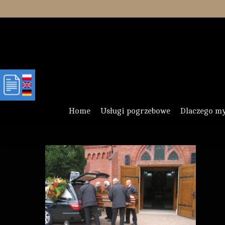
Skip
to
main
content
Home
Usługi pogrzebowe
Dlaczego m