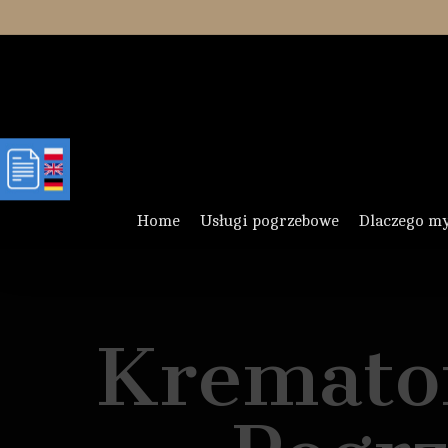
Skip
to
main
content
Home
Usługi pogrzebowe
Dlaczego m
Kremato