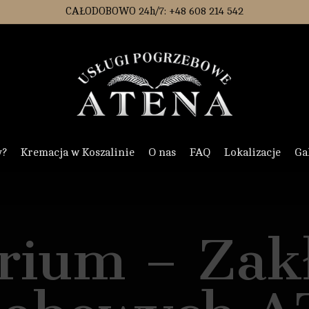
CAŁODOBOWO 24h/7: +48 608 214 542
y?
Kremacja w Koszalinie
O nas
FAQ
Lokalizacje
Ga
rium – Zakł