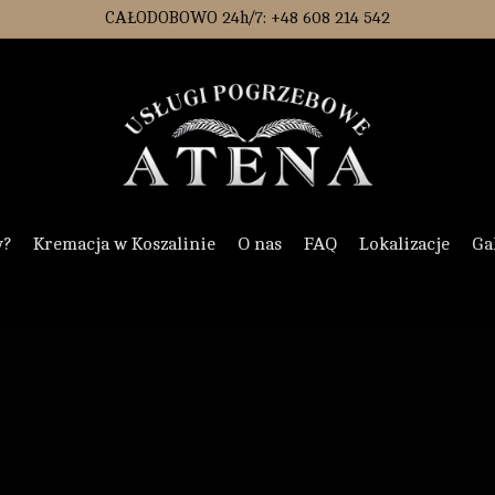
CAŁODOBOWO 24h/7: +48 608 214 542
y?
Kremacja w Koszalinie
O nas
FAQ
Lokalizacje
Ga