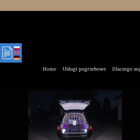
Skip
to
main
content
Home
Usługi pogrzebowe
Dlaczego m