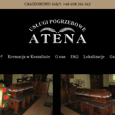
CAŁODOBOWO 24h/7: +48 608 214 542
y?
Kremacja w Koszalinie
O nas
FAQ
Lokalizacje
Ga
023