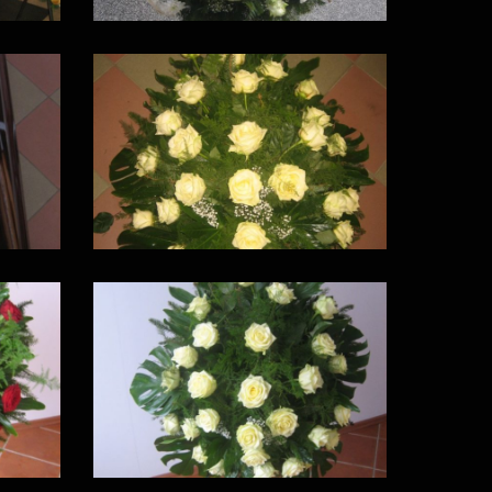
009
005