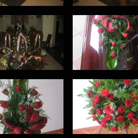
011
006