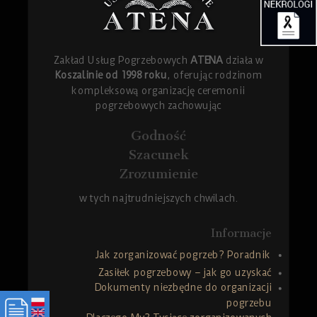
Zakład Usług Pogrzebowych
ATENA
działa w
Koszalinie od 1998 roku
, oferując rodzinom
kompleksową organizację ceremonii
pogrzebowych zachowując
Godność
Szacunek
Zrozumienie
w tych najtrudniejszych chwilach.
Informacje
Jak zorganizować pogrzeb? Poradnik
Zasiłek pogrzebowy – jak go uzyskać
Dokumenty niezbędne do organizacji
pogrzebu