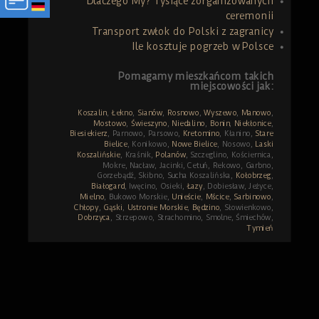
Dlaczego My? Tysiące zorganizowanych
ceremonii
Transport zwłok do Polski z zagranicy
Ile kosztuje pogrzeb w Polsce
Pomagamy mieszkańcom takich
miejscowości jak:
Koszalin
,
Łekno
,
Sianów
,
Rosnowo
,
Wyszewo
,
Manowo
,
Mostowo
,
Świeszyno
,
Niedalino
,
Bonin
,
Niekłonice
,
Biesiekierz
, Parnowo, Parsowo,
Kretomino
, Kłanino,
Stare
Bielice
, Konikowo,
Nowe Bielice
, Nosowo,
Laski
Koszalińskie
, Kraśnik,
Polanów
, Szczeglino, Kościernica,
Mokre, Nacław, Jacinki, Cetuń, Rekowo, Garbno,
Gorzebądź, Skibno, Sucha Koszalińska,
Kołobrzeg
,
Białogard
, Iwęcino, Osieki,
Łazy
, Dobiesław, Jeżyce,
Mielno
, Bukowo Morskie,
Unieście
,
Mścice
,
Sarbinowo
,
Chłopy
,
Gąski
,
Ustronie Morskie
,
Będzino
, Słowienkowo,
Dobrzyca
, Strzepowo, Strachomino, Smolne, Śmiechów,
Tymień